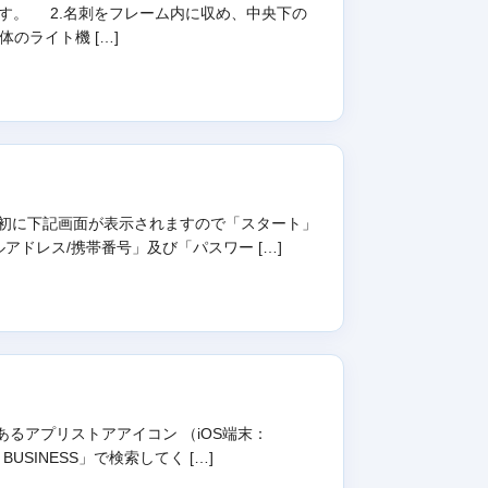
します。 2.名刺をフレーム内に収め、中央下の
のライト機 […]
。 ※最初に下記画面が表示されますので「スタート」
ドレス/携帯番号」及び「パスワー […]
あるアプリストアアイコン （iOS端末：
D BUSINESS」で検索してく […]