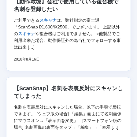
【動作環境】会社で使用している複合機で
名刺を登録したい
ご利用できる
スキャナ
は、弊社指定の富士通
「ScanSnap iX1600/iX2500」でございます。 上記以外
の
スキャナ
や複合機はご利用できません。 ※他製品でご
利用出来た場合、動作保証外の為当社でフォローする事
は出来 […]
2018年8月16日
【ScanSnap】名刺を表裏反対にスキャンし
てしまった
名刺を表裏反対にスキャンした場合、以下の手順で反転
できます。 [ウェブ版の場合] 「編集」画面にて名刺画像
にマウスオン→「表示面を変更」 [スマートフォン版の
場合] 名刺画像の表面をタップ→「編集」→「表示 […]