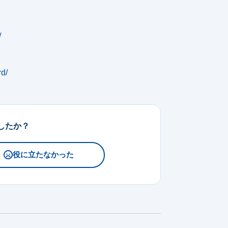
/
rd/
したか？
役に立たなかった