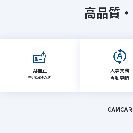
高品質・
人事異動
AI補正​
平均30秒以内
自動更新
CAMCA