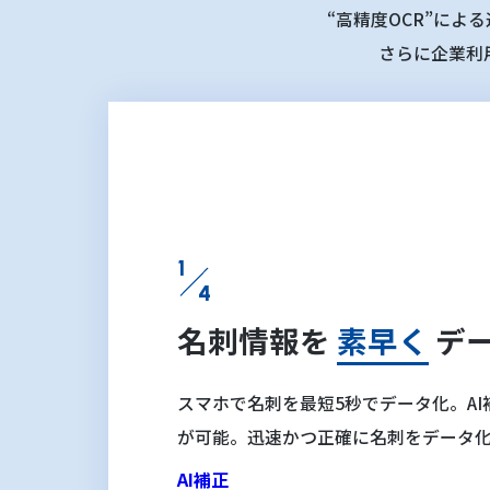
“高精度OCR”によ
さらに企業利
1
4
名刺情報を
素早く
デ
スマホで名刺を最短5秒でデータ化。AI
が可能。迅速かつ正確に名刺をデータ
AI補正​