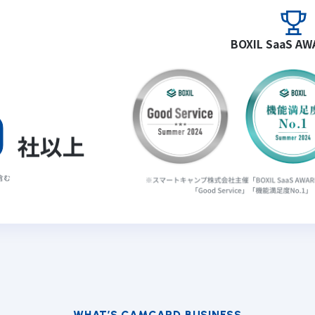
BOXIL SaaS A
WHAT’S CAMCARD BUSINESS