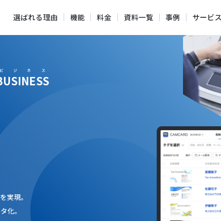
選ばれる理由
機能
料金
資料一覧
事例
サービ
ビジネス
BUSINESS
ー・スマートに
ト
を実現。
ータ化。