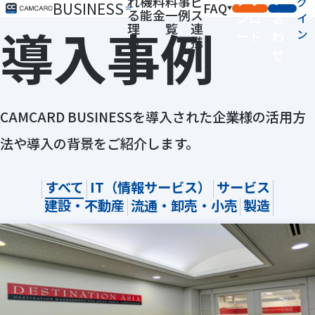
れ
機
料
料
事
ビ
グ
BUSINESS
FAQ
る
能
金
一
例
ス
ンロ
合
イ
導入事例
理
覧
連
ン
ード
わ
由
携
せ
CAMCARD BUSINESSを導入された企業様の活用方
法や導入の背景をご紹介します。
すべて
IT（情報サービス）
サービス
建設・不動産
流通・卸売・小売
製造