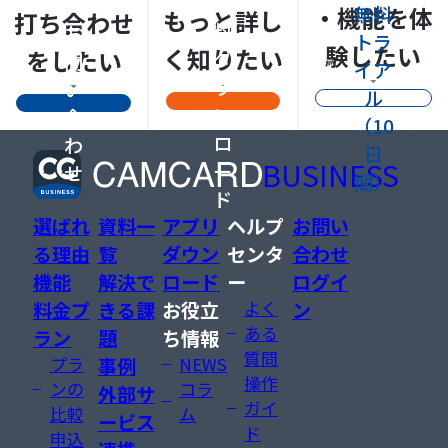
資
・機能を体
無料
もっと詳し
打ち合わせ
料
お
トラ
験したい
く知りたい
をしたい
ダ
問
イア
ウ
い
ル
ン
合
（10
ロ
わ
日
BUSINESS
ー
せ
間）
ド
選ばれ
資料一
アプリ
ヘルプ
お問い
る理由
覧
ダウン
センタ
合わせ
機能
解決で
ロード
ー
ログイ
料金プ
きる課
お役立
よく
ン
ある
ラン
題
ち情報
質問
プラ
事例
NEWS
操作
ンの
コラ
外部サ
ガイ
比較
ム
ービス
ド
申込