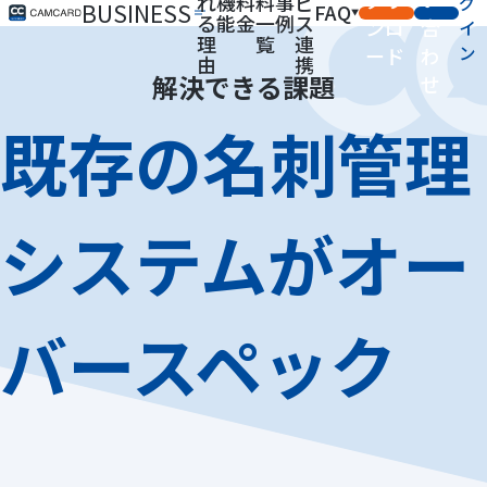
れ
機
料
料
事
ビ
グ
BUSINESS
FAQ
る
能
金
一
例
ス
ンロ
合
イ
理
覧
連
ン
ード
わ
由
携
解決できる課題
せ
既存の名刺管理
システムがオー
バースペック