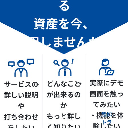
る
資産を今、
活用しませんか？
実際にデモ
どんなこと
サービスの
画面を触っ
が出来るの
詳しい説明
てみたい
か
や
資
・機能を体
無料
もっと詳し
打ち合わせ
料
お
トラ
験したい
く知りたい
をしたい
ダ
問