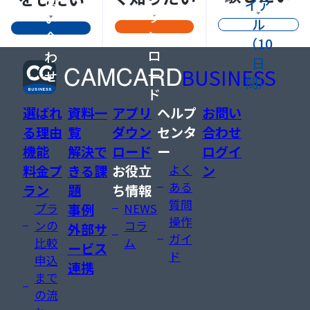
イア
ウ
い
ル
ン
合
（10
ロ
わ
日
BUSINESS
ー
せ
間）
ド
選ばれ
資料一
アプリ
ヘルプ
お問い
る理由
覧
ダウン
センタ
合わせ
機能
解決で
ロード
ー
ログイ
料金プ
きる課
お役立
よく
ン
ある
ラン
題
ち情報
質問
プラ
事例
NEWS
操作
ンの
コラ
外部サ
ガイ
比較
ム
ービス
ド
申込
連携
まで
の流