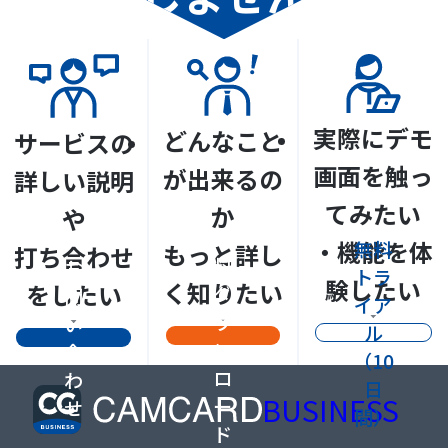
実際にデモ
どんなこと
サービスの
画面を触っ
が出来るの
詳しい説明
てみたい
か
や
資
・機能を体
無料
もっと詳し
打ち合わせ
料
お
トラ
験したい
く知りたい
をしたい
ダ
問
イア
ウ
い
ル
ン
合
（10
ロ
わ
日
BUSINESS
ー
せ
間）
ド