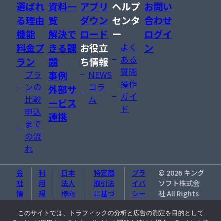
選ばれ
資料一
アプリ
ヘルプ
お問い
る理由
覧
ダウン
センタ
合わせ
機能
解決で
ロード
ー
ログイ
料金プ
きる課
お役立
よく
ン
ある
ラン
題
ち情報
質問
プラ
事例
NEWS
操作
ンの
コラ
外部サ
ガイ
比較
ム
ービス
ド
申込
連携
まで
の流
れ
会
利
日本
特定商
プラ
©
2026
キング
社
用
法人
取引法
イバ
ソフト株式会
情
規
様向
に基づ
シー
社 All Rights
報
約
け特
く表記
ポリ
Reserved.
約
シー
このサイトでは、トラフィックの分析と広告の測定を目的として