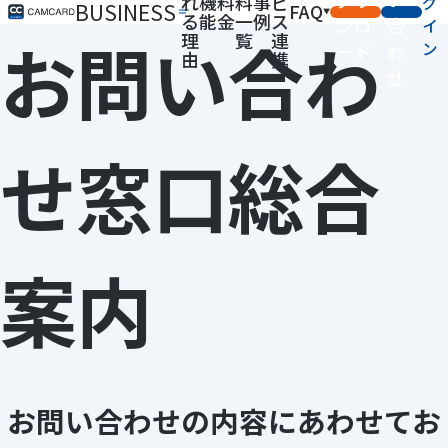
れ
機
料
料
事
ビ
グ
BUSINESS
FAQ
る
能
金
一
例
ス
ンロ
合
イ
お問い合わ
理
覧
連
ン
ード
わ
由
携
せ
せ窓口総合
案内
お問い合わせの内容にあわせてお