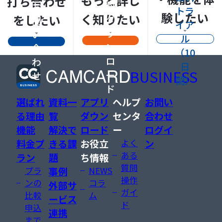
もっと詳し
打ち合わせ
料
お
トラ
験したい
く知りたい
をしたい
ダ
問
イア
ウ
い
ル
ン
合
（10
ロ
わ
日
BUSINESS
ー
せ
間）
ド
選ばれ
資料一
アプリ
ヘルプ
お問い
る理由
覧
ダウン
センタ
合わせ
機能
解決で
ロード
ー
ログイ
料金プ
きる課
お役立
よく
ン
ある
ラン
題
ち情報
質問
プラ
事例
NEWS
操作
ンの
コラ
外部サ
ガイ
比較
ム
ービス
ド
申込
連携
まで