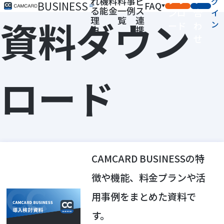
れ
機
料
料
事
ビ
グ
BUSINESS
FAQ
る
能
金
一
例
ス
ンロ
合
イ
資料ダウン
理
覧
連
ン
ード
わ
由
携
せ
ロード
CAMCARD BUSINESSの特
徴や機能、料金プランや活
用事例をまとめた資料で
す。