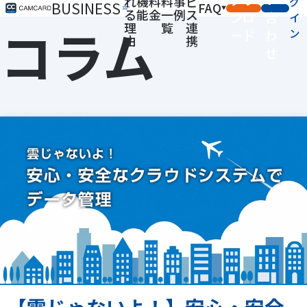
れ
機
料
料
事
ビ
グ
BUSINESS
FAQ
る
能
金
一
例
ス
ンロ
合
イ
コラム
理
覧
連
ン
ード
わ
由
携
せ
【雲じゃないよ！】安心・安全