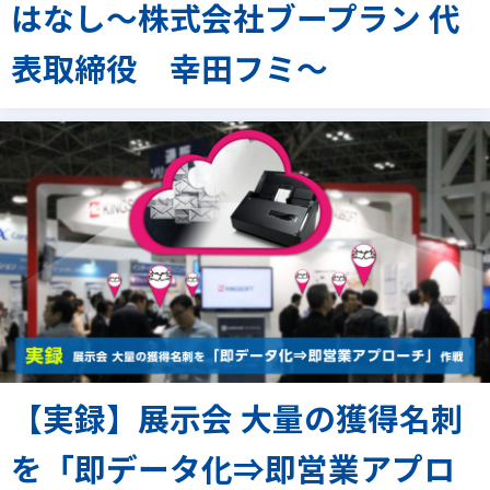
はなし～株式会社ブープラン 代
表取締役 幸田フミ～
【実録】展示会 大量の獲得名刺
を「即データ化⇒即営業アプロ