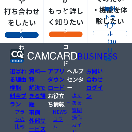
資
・機能を体
無料
もっと詳し
打ち合わせ
料
お
トラ
験したい
く知りたい
をしたい
ダ
問
イア
ウ
い
ル
ン
合
（10
ロ
わ
日
BUSINESS
ー
せ
間）
ド
選ばれ
資料一
アプリ
ヘルプ
お問い
る理由
覧
ダウン
センタ
合わせ
機能
解決で
ロード
ー
ログイ
料金プ
きる課
お役立
よく
ン
ある
ラン
題
ち情報
質問
プラ
事例
NEWS
操作
ンの
コラ
外部サ
ガイ
比較
ム
ービス