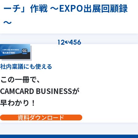
ーチ」作戦 ～EXPO出展回顧録
～
1
2
3
4
5
6
社内稟議にも使える
この一冊で、
CAMCARD BUSINESSが
早わかり！
資料ダウンロード