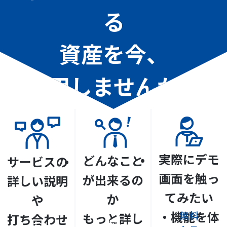
る
資産を今、
活用しませんか？
実際にデモ
どんなこと
サービスの
画面を触っ
が出来るの
詳しい説明
てみたい
か
や
資
・機能を体
無料
もっと詳し
打ち合わせ
料
お