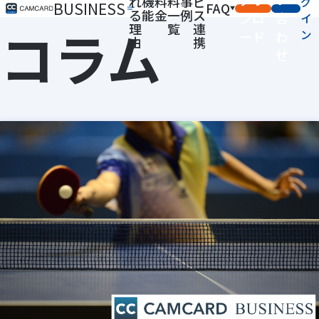
れ
機
料
料
事
ビ
グ
BUSINESS
FAQ
る
能
金
一
例
ス
ンロ
合
イ
コラム
理
覧
連
ン
ード
わ
由
携
せ