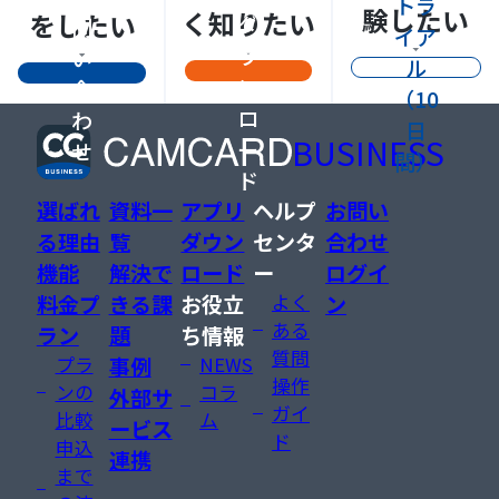
トラ
験したい
く知りたい
をしたい
ダ
問
イア
ウ
い
ル
ン
合
（10
ロ
わ
日
BUSINESS
ー
せ
間）
ド
選ばれ
資料一
アプリ
ヘルプ
お問い
る理由
覧
ダウン
センタ
合わせ
機能
解決で
ロード
ー
ログイ
料金プ
きる課
お役立
よく
ン
ある
ラン
題
ち情報
質問
プラ
事例
NEWS
操作
ンの
コラ
外部サ
ガイ
比較
ム
ービス
ド
申込
連携
まで