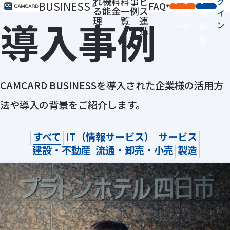
れ
機
料
料
事
ビ
グ
BUSINESS
FAQ
る
能
金
一
例
ス
ンロ
合
イ
導入事例
理
覧
連
ン
ード
わ
由
携
せ
CAMCARD BUSINESSを導入された企業様の活用方
法や導入の背景をご紹介します。
すべて
IT（情報サービス）
サービス
建設・不動産
流通・卸売・小売
製造