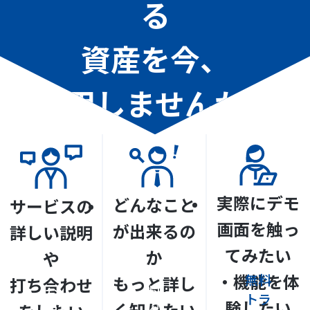
る
資産を今、
活用しませんか？
実際にデモ
どんなこと
サービスの
画面を触っ
が出来るの
詳しい説明
てみたい
か
や
資
・機能を体
無料
もっと詳し
打ち合わせ
料
お
トラ
験したい
く知りたい