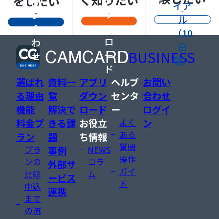
をしたい
ダ
問
イア
ウ
い
ル
ン
合
（10
ロ
わ
日
BUSINESS
ー
せ
間）
ド
選ばれ
資料一
アプリ
ヘルプ
お問い
る理由
覧
ダウン
センタ
合わせ
機能
解決で
ロード
ー
ログイ
料金プ
きる課
お役立
よく
ン
ある
ラン
題
ち情報
質問
プラ
事例
NEWS
操作
ンの
コラ
外部サ
ガイ
比較
ム
ービス
ド
申込
連携
まで
の流