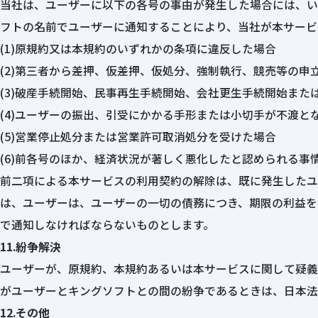
当社は、ユーザーに以下の各号の事由が発生した場合には、い
フトの名前でユーザーに通知することにより、当社が本サービ
(1)原規約又は本規約のいずれかの条項に違反した場合
(2)第三者から差押、仮差押、仮処分、強制執行、競売等の申
(3)破産手続開始、民事再生手続開始、会社更生手続開始また
(4)ユーザーの振出、引受にかかる手形または小切手が不渡と
(5)営業停止処分または営業許可取消処分を受けた場合
(6)前各号のほか、経済状況が著しく悪化したと認められる事
前二項による本サービスの利用契約の解除は、既に発生したユ
は、ユーザーは、ユーザーの一切の債務につき、期限の利益を
で通知しなければならないものとします。
11.紛争解決
ユーザーが、原規約、本規約あるいは本サービスに関して疑義
がユーザーとキングソフトとの間の紛争であるときは、日本法
12.その他