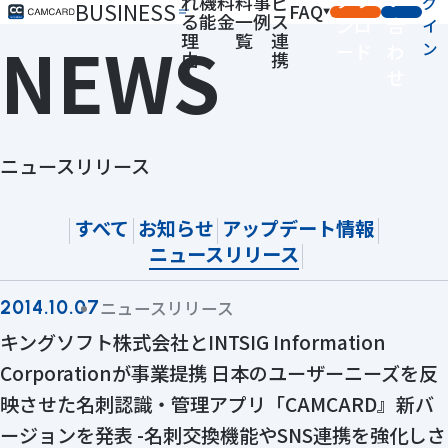
れ
機
料
料
事
ビ
グ
BUSINESS
FAQ
る
能
金
一
例
ス
ンロ
合
イ
NEWS
理
覧
連
ン
ード
わ
由
携
せ
ニュースリリース
すべて
お知らせ
アップデート情報
ニュースリリース
ニュースリリース
2014.10.07
キングソフト株式会社とINTSIG Information
Corporationが事業提携 日本のユーザーニーズを反
映させた名刺認識・管理アプリ「CAMCARD』新バ
ージョンを発表 -名刺交換機能やSNS連携を強化しさ