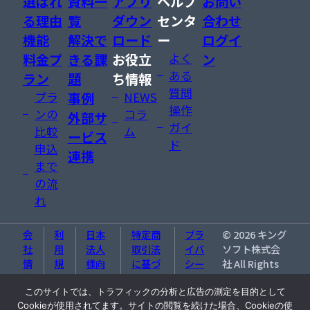
選ばれ
資料一
アプリ
ヘルプ
お問い
る理由
覧
ダウン
センタ
合わせ
機能
解決で
ロード
ー
ログイ
料金プ
きる課
お役立
よく
ン
ある
ラン
題
ち情報
質問
プラ
事例
NEWS
操作
ンの
コラ
外部サ
ガイ
比較
ム
ービス
ド
申込
連携
まで
の流
れ
会
利
日本
特定商
プラ
©
2026
キング
社
用
法人
取引法
イバ
ソフト株式会
情
規
様向
に基づ
シー
社 All Rights
報
約
け特
く表記
ポリ
Reserved.
約
シー
このサイトでは、トラフィックの分析と広告の測定を目的として
Cookieが使用されてます。サイトの閲覧を続けた場合、Cookieの使