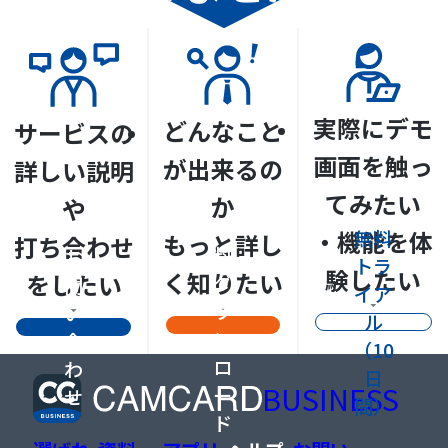
実際にデモ
どんなこと
サービスの
画面を触っ
が出来るの
詳しい説明
てみたい
か
や
資
・機能を体
無料
もっと詳し
打ち合わせ
料
お
トラ
験したい
く知りたい
をしたい
ダ
問
イア
ウ
い
ル
ン
合
（10
ロ
わ
日
BUSINESS
ー
せ
間）
ド