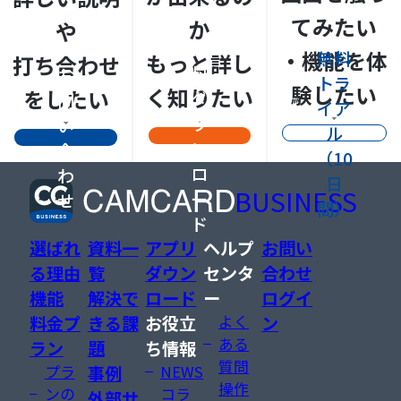
てみたい
か
や
資
・機能を体
無料
もっと詳し
打ち合わせ
料
お
トラ
験したい
く知りたい
をしたい
ダ
問
イア
ウ
い
ル
ン
合
（10
ロ
わ
日
BUSINESS
ー
せ
間）
ド
選ばれ
資料一
アプリ
ヘルプ
お問い
る理由
覧
ダウン
センタ
合わせ
機能
解決で
ロード
ー
ログイ
料金プ
きる課
お役立
よく
ン
ある
ラン
題
ち情報
質問
プラ
事例
NEWS
操作
ンの
コラ
外部サ