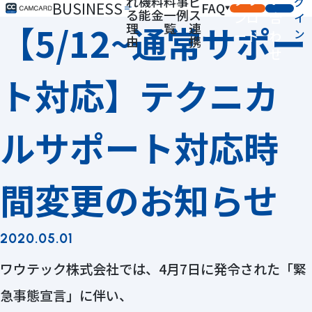
れ
機
料
料
事
ビ
グ
BUSINESS
FAQ
る
能
金
一
例
ス
ンロ
合
イ
【5/12~通常サポー
理
覧
連
ン
ード
わ
由
携
せ
ト対応】テクニカ
ルサポート対応時
間変更のお知らせ
2020.05.01
ワウテック株式会社では、4月7日に発令された「緊
急事態宣言」に伴い、