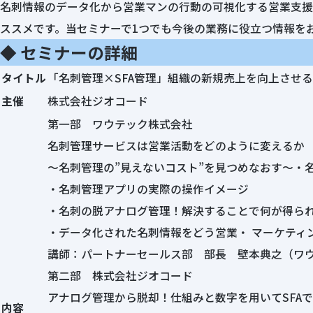
名刺情報のデータ化から営業マンの行動の可視化する営業支援
ススメです。当セミナーで1つでも今後の業務に役立つ情報を
◆ セミナーの詳細
タイトル
「名刺管理×SFA管理」組織の新規売上を向上させ
主催
株式会社ジオコード
第一部 ワウテック株式会社
名刺管理サービスは営業活動をどのように変えるか
～名刺管理の”見えないコスト”を見つめなおす～・
・名刺管理アプリの実際の操作イメージ
・名刺の脱アナログ管理！解決することで何が得ら
・データ化された名刺情報をどう営業・ マーケティ
講師：パートナーセールス部 部長 壁本典之（ワ
第二部 株式会社ジオコード
アナログ管理から脱却！仕組みと数字を用いてSFA
内容