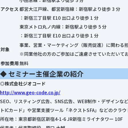
小田急線：新宿駅より徒歩 5 分
アクセス
都営大江戸線、都営新宿線：新宿駅より徒歩 3 分
：新宿三丁目駅 E10 出口より徒歩 1 分
東京メトロ丸ノ内線：新宿駅より徒歩 5 分
：新宿三丁目駅 E10 出口より徒歩 1 分
事業、営業・マーケティング（販売促進）に関わる
対象
※同業他社の方のご参加はご遠慮させていただいて
参加費用
無料
◆ セミナー主催企業の紹介
◎株式会社ジオコード
http://www.geo-code.co.jp/
SEO、リスティング広告、SNS広告、WEB制作・デザイン
トICカード」や営業支援ツール「ネクストSFA」などのクラ
所在地：東京都新宿区新宿4-1-6 JR新宿ミライナタワー 10F
代表者：代表取締役 原口 大輔