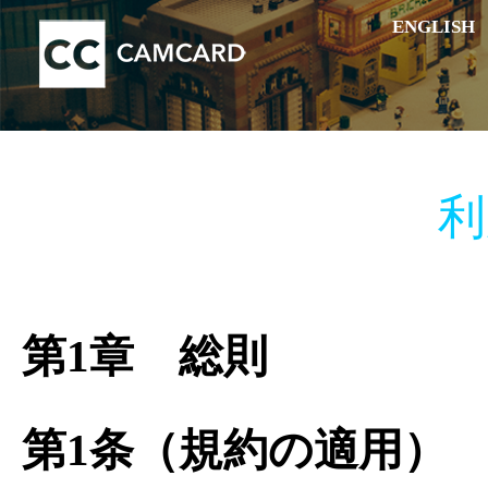
ENGLISH
利
第1章 総則
第1条（規約の適用）