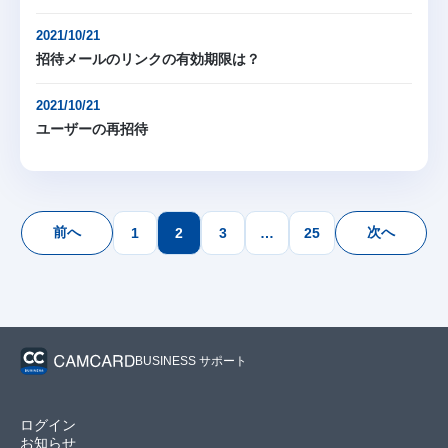
2021/10/21
招待メールのリンクの有効期限は？
2021/10/21
ユーザーの再招待
投
前へ
次へ
稿
1
2
3
…
25
の
ペ
ー
ジ
送
り
BUSINESS サポート
ログイン
お知らせ