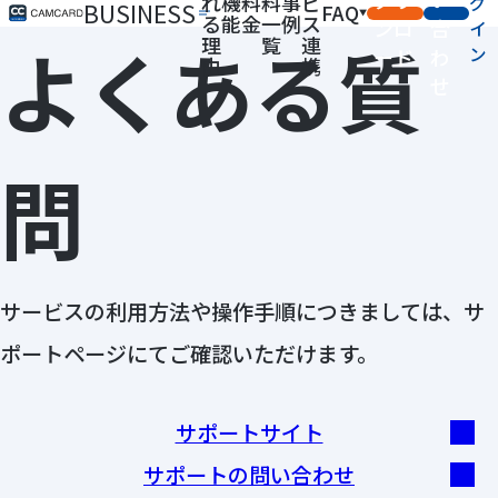
れ
機
料
料
事
ビ
グ
BUSINESS
FAQ
る
能
金
一
例
ス
ンロ
合
イ
よくある質
理
覧
連
ン
ード
わ
由
携
せ
問
サービスの利用方法や操作手順につきましては、サ
ポートページにてご確認いただけます。
サポートサイト
サポートの問い合わせ