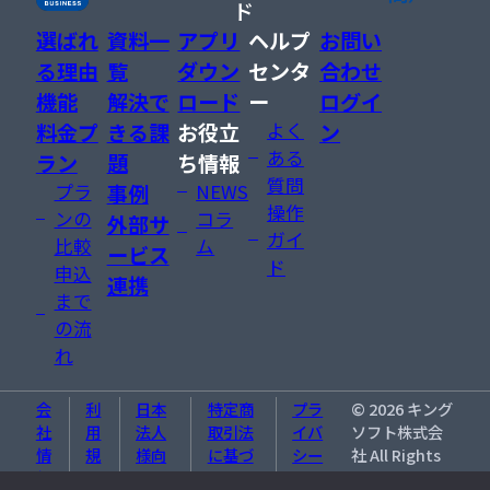
ド
選ばれ
資料一
アプリ
ヘルプ
お問い
る理由
覧
ダウン
センタ
合わせ
機能
解決で
ロード
ー
ログイ
料金プ
きる課
お役立
よく
ン
ある
ラン
題
ち情報
質問
プラ
事例
NEWS
操作
ンの
コラ
外部サ
ガイ
比較
ム
ービス
ド
申込
連携
まで
の流
れ
会
利
日本
特定商
プラ
©
2026
キング
社
用
法人
取引法
イバ
ソフト株式会
情
規
様向
に基づ
シー
社 All Rights
報
約
け特
く表記
ポリ
Reserved.