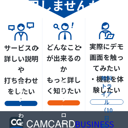
活用しませんか？
実際にデモ
どんなこと
サービスの
画面を触っ
が出来るの
詳しい説明
てみたい
か
や
資
・機能を体
無料
もっと詳し
打ち合わせ
料
お
トラ
験したい
く知りたい
をしたい
ダ
問
イア
ウ
い
ル
ン
合
（10
ロ
わ
日
BUSINESS
ー
せ
間）